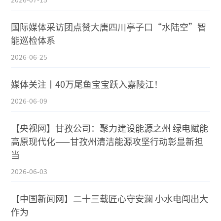
国际媒体采访团点赞大唐四川亭子口“水陆空”智
能巡检体系
2026-06-25
媒体关注丨40万尾鱼宝宝跃入嘉陵江！
2026-06-09
【央视网】甘孜公司：聚力建设能源之州 绿电赋能
高原现代化——甘孜州清洁能源攻坚行动彰显新担
当
2026-06-03
【中国新闻网】二十三载匠心守安澜 小水电闯出大
作为