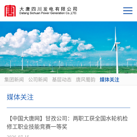
集团新闻
公司新闻
基层动态
唐风蜀韵
媒体关注
媒体关注
【中国大唐网】甘孜公司：两职工获全国水轮机检
修工职业技能竞赛一等奖
2026-07-15