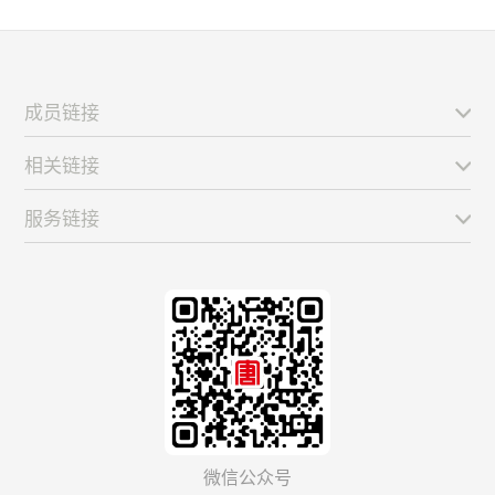
成员链接
相关链接
服务链接
微信公众号