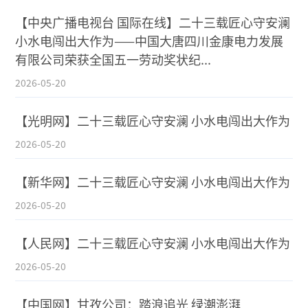
【中央广播电视台 国际在线】二十三载匠心守安澜
小水电闯出大作为——中国大唐四川金康电力发展
有限公司荣获全国五一劳动奖状纪...
2026-05-20
【光明网】二十三载匠心守安澜 小水电闯出大作为
2026-05-20
【新华网】二十三载匠心守安澜 小水电闯出大作为
2026-05-20
【人民网】二十三载匠心守安澜 小水电闯出大作为
2026-05-20
【中国网】甘孜公司：踏浪追光 绿潮澎湃