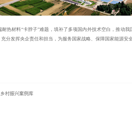
端耐热材料“卡脖子”难题，填补了多项国内外技术空白，推动我
，充分发挥央企责任和担当，为服务国家战略、保障国家能源安
赋能乡村振兴案例库