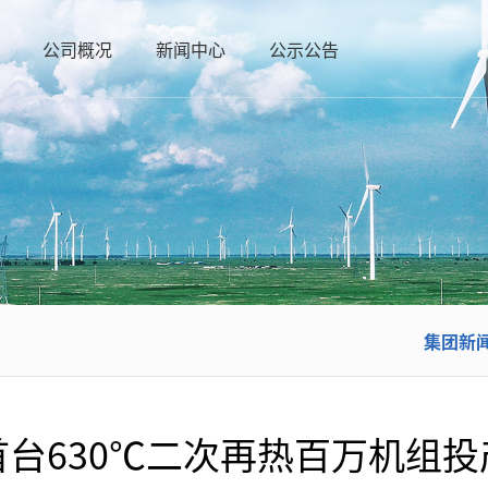
公司概况
新闻中心
公示公告
集团新
首台630℃二次再热百万机组投