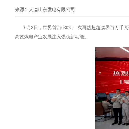
来源：
大唐山东发电有限公司
6月8日，
世界首台630℃二次再热超超临界百万千
高效煤电产业发展注入强劲新动能。