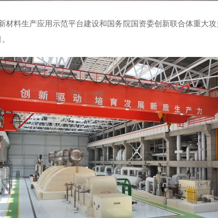
部新材料生产应用示范平台建设和国务院国资委创新联合体重大攻
目。