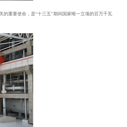
关的重要使命，是“十三五”期间国家唯一立项的百万千瓦