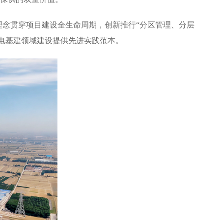
念贯穿项目建设全生命周期，创新推行“分区管理、分层
电基建领域建设提供先进实践范本。