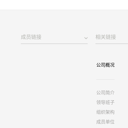
成员链接
相关链接
公司概况
公司简介
领导班子
组织架构
成员单位